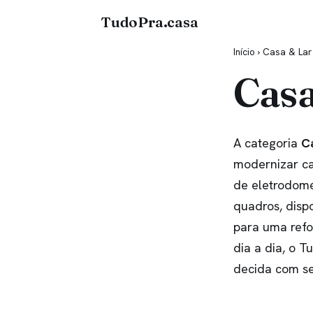
TudoPra.casa
Início
› Casa & Lar
Casa
A categoria
C
modernizar ca
de eletrodomé
quadros, dispo
para uma refo
dia a dia, o 
decida com s