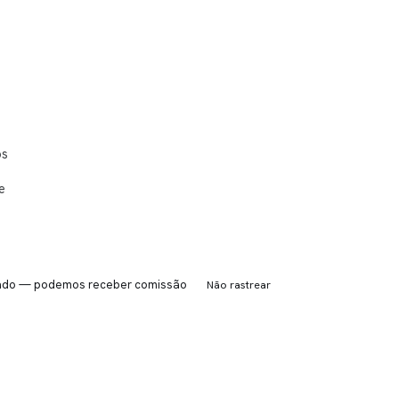
os
e
iliado — podemos receber comissão
Não rastrear